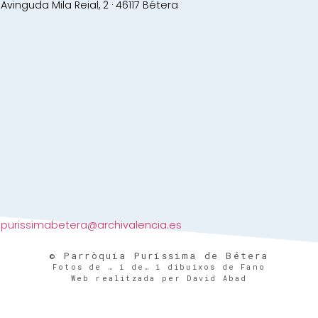
Avinguda Mila Reial, 2 · 46117 Bétera
purissimabetera@archivalencia.es
© Parròquia Puríssima de Bétera
Fotos de … i de… i dibuixos de Fano
Web realitzada per David Abad