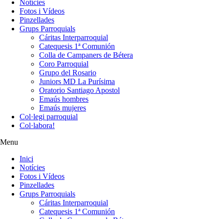
Notícies
Fotos i Vídeos
Pinzellades
Grups Parroquials
Cáritas Interparroquial
Catequesis 1ª Comunión
Colla de Campaners de Bétera
Coro Parroquial
Grupo del Rosario
Juniors MD La Purísima
Oratorio Santiago Apostol
Emaús hombres
Emaús mujeres
Col·legi parroquial
Col·labora!
Menu
Inici
Notícies
Fotos i Vídeos
Pinzellades
Grups Parroquials
Cáritas Interparroquial
Catequesis 1ª Comunión