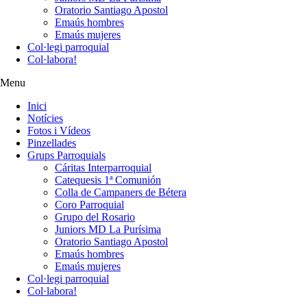
Oratorio Santiago Apostol
Emaús hombres
Emaús mujeres
Col·legi parroquial
Col·labora!
Menu
Inici
Notícies
Fotos i Vídeos
Pinzellades
Grups Parroquials
Cáritas Interparroquial
Catequesis 1ª Comunión
Colla de Campaners de Bétera
Coro Parroquial
Grupo del Rosario
Juniors MD La Purísima
Oratorio Santiago Apostol
Emaús hombres
Emaús mujeres
Col·legi parroquial
Col·labora!