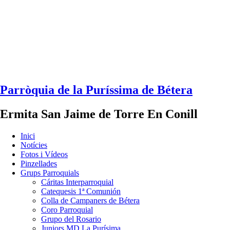
Parròquia de la Puríssima de Bétera
Ermita San Jaime de Torre En Conill
Inici
Notícies
Fotos i Vídeos
Pinzellades
Grups Parroquials
Cáritas Interparroquial
Catequesis 1ª Comunión
Colla de Campaners de Bétera
Coro Parroquial
Grupo del Rosario
Juniors MD La Purísima