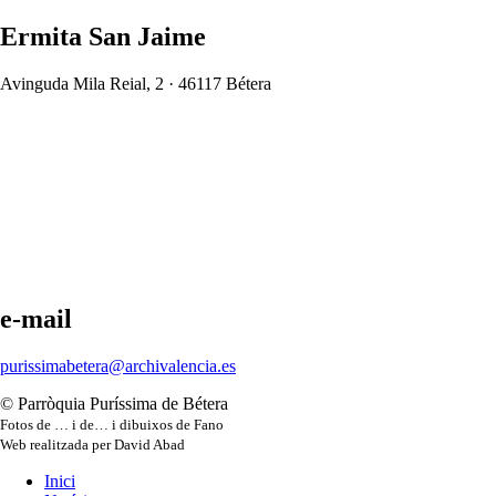
Ermita San Jaime
Avinguda Mila Reial, 2 · 46117 Bétera
e-mail
purissimabetera@archivalencia.es
© Parròquia Puríssima de Bétera
Fotos de … i de… i dibuixos de Fano
Web realitzada per David Abad
Inici