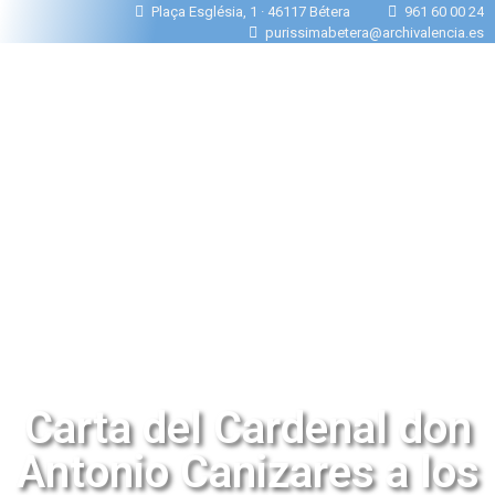
Plaça Església, 1 · 46117 Bétera
961 60 00 24
purissimabetera@archivalencia.es
Carta del Cardenal don
Antonio Canizares a los