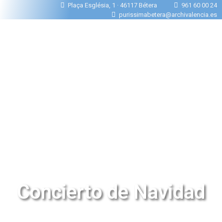
Plaça Església, 1 · 46117 Bétera
961 60 00 24
purissimabetera@archivalencia.es
Concierto de Navidad