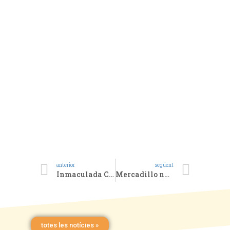
anterior
següent
Inmaculada Concepción
Mercadillo navideño de Cáritas
totes les notícies »