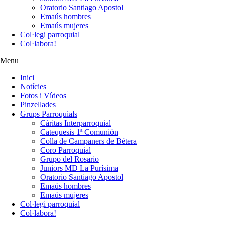
Oratorio Santiago Apostol
Emaús hombres
Emaús mujeres
Col·legi parroquial
Col·labora!
Menu
Inici
Notícies
Fotos i Vídeos
Pinzellades
Grups Parroquials
Cáritas Interparroquial
Catequesis 1ª Comunión
Colla de Campaners de Bétera
Coro Parroquial
Grupo del Rosario
Juniors MD La Purísima
Oratorio Santiago Apostol
Emaús hombres
Emaús mujeres
Col·legi parroquial
Col·labora!