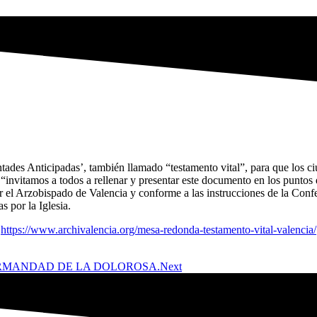
des Anticipadas’, también llamado “testamento vital”, para que los ci
 “invitamos a todos a rellenar y presentar este documento en los puntos
por el Arzobispado de Valencia y conforme a las instrucciones de la Con
s por la Iglesia.
https://www.archivalencia.org/mesa-redonda-testamento-vital-valencia/
ERMANDAD DE LA DOLOROSA.
Next