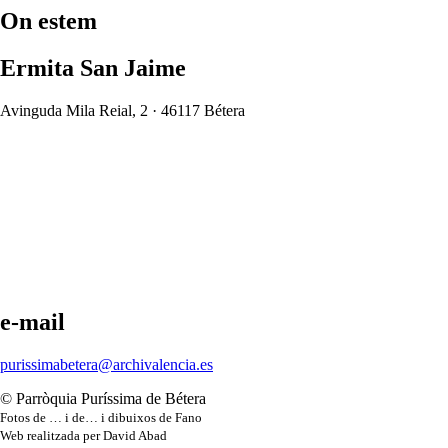
On estem
Ermita San Jaime
Avinguda Mila Reial, 2 · 46117 Bétera
e-mail
purissimabetera@archivalencia.es
© Parròquia Puríssima de Bétera
Fotos de … i de… i dibuixos de Fano
Web realitzada per David Abad