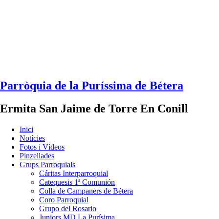
Parròquia de la Puríssima de Bétera
Ermita San Jaime de Torre En Conill
Inici
Notícies
Fotos i Vídeos
Pinzellades
Grups Parroquials
Cáritas Interparroquial
Catequesis 1ª Comunión
Colla de Campaners de Bétera
Coro Parroquial
Grupo del Rosario
Juniors MD La Purísima