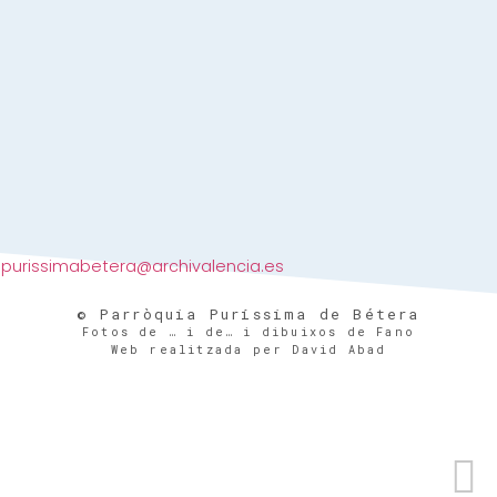
purissimabetera@archivalencia.es
© Parròquia Puríssima de Bétera
Fotos de … i de… i dibuixos de Fano
Web realitzada per David Abad