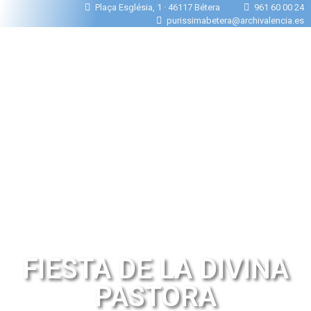
Plaça Església, 1 · 46117 Bétera
961 60 00 24
purissimabetera@archivalencia.es
FIESTA DE LA DIVINA
PASTORA