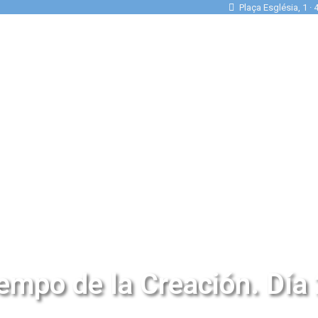
Plaça Església, 1 ·
empo de la Creación. Día