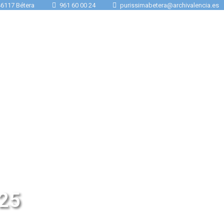
 46117 Bétera
961 60 00 24
purissimabetera@archivalencia.es
 25