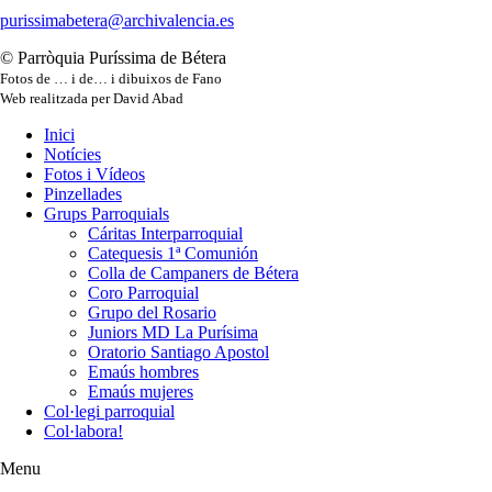
purissimabetera@archivalencia.es
© Parròquia Puríssima de Bétera
Fotos de … i de… i dibuixos de Fano
Web realitzada per David Abad
Inici
Notícies
Fotos i Vídeos
Pinzellades
Grups Parroquials
Cáritas Interparroquial
Catequesis 1ª Comunión
Colla de Campaners de Bétera
Coro Parroquial
Grupo del Rosario
Juniors MD La Purísima
Oratorio Santiago Apostol
Emaús hombres
Emaús mujeres
Col·legi parroquial
Col·labora!
Menu