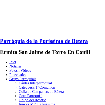
Parròquia de la Puríssima de Bétera
Ermita San Jaime de Torre En Conill
Inici
Notícies
Fotos i Vídeos
Pinzellades
Grups Parroquials
Cáritas Interparroquial
Catequesis 1ª Comunión
Colla de Campaners de Bétera
Coro Parroquial
Grupo del Rosario
Juniors MD La Purísima