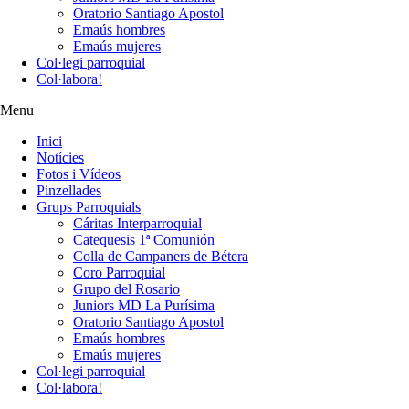
Oratorio Santiago Apostol
Emaús hombres
Emaús mujeres
Col·legi parroquial
Col·labora!
Menu
Inici
Notícies
Fotos i Vídeos
Pinzellades
Grups Parroquials
Cáritas Interparroquial
Catequesis 1ª Comunión
Colla de Campaners de Bétera
Coro Parroquial
Grupo del Rosario
Juniors MD La Purísima
Oratorio Santiago Apostol
Emaús hombres
Emaús mujeres
Col·legi parroquial
Col·labora!