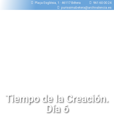
Plaça Església, 1 · 46117 Bétera
961 60 00 24
purissimabetera@archivalencia.es
Tiempo de la Creación.
Día 6