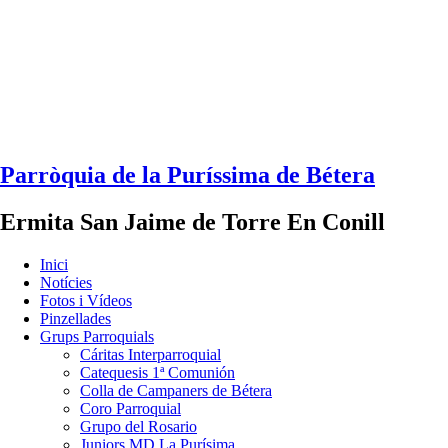
Parròquia de la Puríssima de Bétera
Ermita San Jaime de Torre En Conill
Inici
Notícies
Fotos i Vídeos
Pinzellades
Grups Parroquials
Cáritas Interparroquial
Catequesis 1ª Comunión
Colla de Campaners de Bétera
Coro Parroquial
Grupo del Rosario
Juniors MD La Purísima