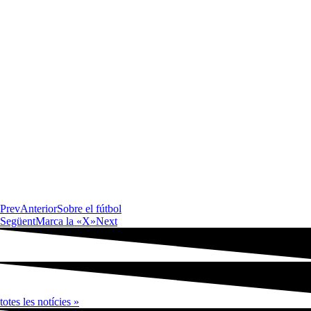
Prev
Anterior
Sobre el fútbol
Següent
Marca la «X»
Next
totes les notícies »