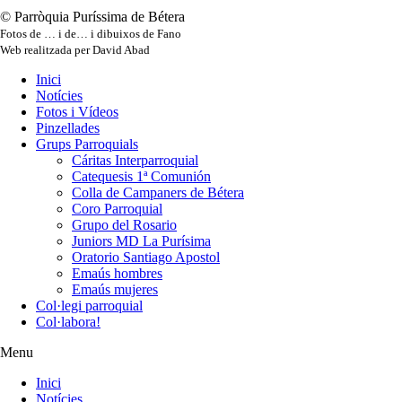
© Parròquia Puríssima de Bétera
Fotos de … i de… i dibuixos de Fano
Web realitzada per David Abad
Inici
Notícies
Fotos i Vídeos
Pinzellades
Grups Parroquials
Cáritas Interparroquial
Catequesis 1ª Comunión
Colla de Campaners de Bétera
Coro Parroquial
Grupo del Rosario
Juniors MD La Purísima
Oratorio Santiago Apostol
Emaús hombres
Emaús mujeres
Col·legi parroquial
Col·labora!
Menu
Inici
Notícies