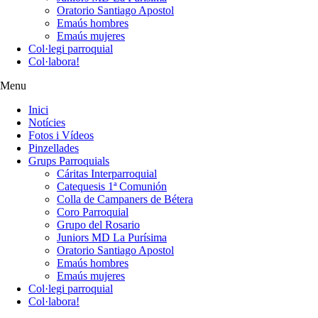
Oratorio Santiago Apostol
Emaús hombres
Emaús mujeres
Col·legi parroquial
Col·labora!
Menu
Inici
Notícies
Fotos i Vídeos
Pinzellades
Grups Parroquials
Cáritas Interparroquial
Catequesis 1ª Comunión
Colla de Campaners de Bétera
Coro Parroquial
Grupo del Rosario
Juniors MD La Purísima
Oratorio Santiago Apostol
Emaús hombres
Emaús mujeres
Col·legi parroquial
Col·labora!