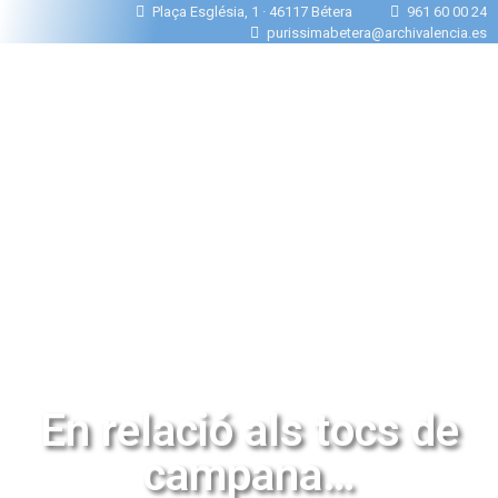
Plaça Església, 1 · 46117 Bétera
961 60 00 24
purissimabetera@archivalencia.es
En relació als tocs de
campana…