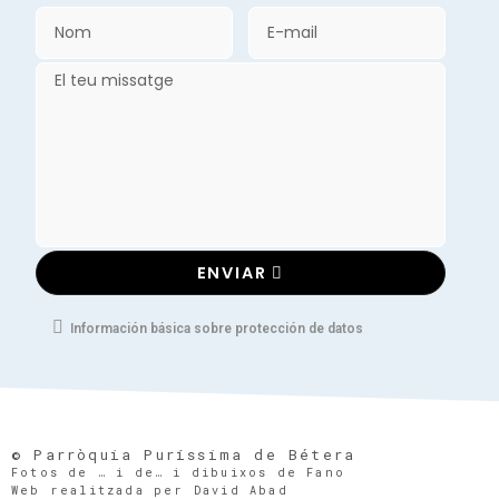
ENVIAR
Información básica sobre protección de datos
© Parròquia Puríssima de Bétera
Fotos de … i de… i dibuixos de Fano
Web realitzada per David Abad