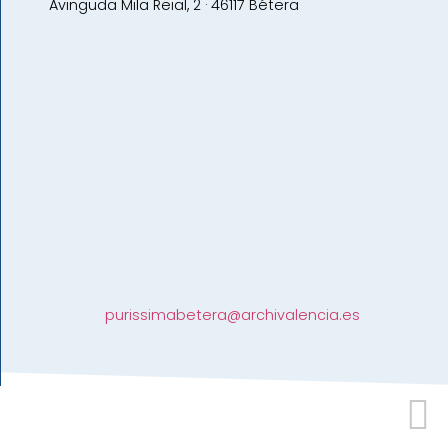
Avinguda Mila Reial, 2 · 46117 Bétera
purissimabetera@archivalencia.es