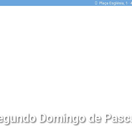
Plaça Església, 1 ·
egundo Domingo de Pasc