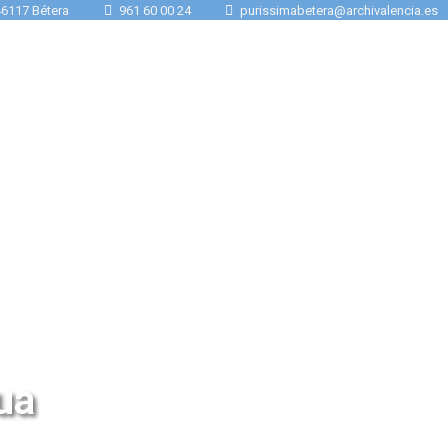
 46117 Bétera
961 60 00 24
purissimabetera@archivalencia.es
ua