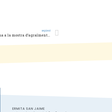
següent
? La Colla de Campaners se suma a la mostra d’agraïments en temps del covid-19.
ERMITA SAN JAIME