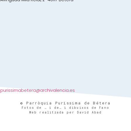
purissimabetera@archivalencia.es
© Parròquia Puríssima de Bétera
Fotos de … i de… i dibuixos de Fano
Web realitzada per David Abad