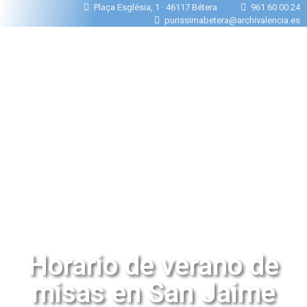
Plaça Església, 1 · 46117 Bétera
961 60 00 24
purissimabetera@archivalencia.es
Horario de verano de
misas en San Jaime